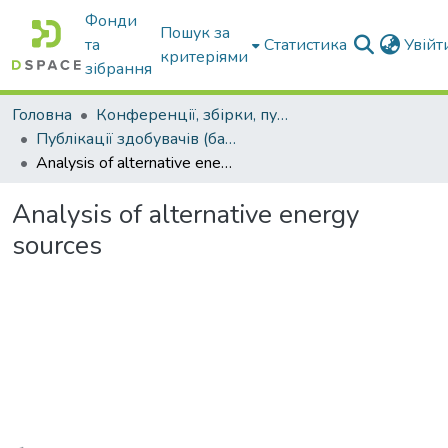
Фонди
Пошук за
та
Статистика
Увій
критеріями
зібрання
Головна
Конференції, збірки, публікації молодих вчених і здобувачів : магістрів, бакалаврів, аспірантів.
Публікації здобувачів (бакалаврів. магістрів, аспірантів)
Analysis of alternative energy sources
Analysis of alternative energy
sources
Вантажиться...