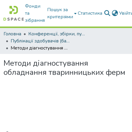
Фонди
Пошук за
та
Статистика
Увій
критеріями
зібрання
Головна
Конференції, збірки, публікації молодих вчених і здобувачів : магістрів, бакалаврів, аспірантів.
Публікації здобувачів (бакалаврів. магістрів, аспірантів)
Методи діагностування обладнання тваринницьких ферм
Методи діагностування
обладнання тваринницьких ферм