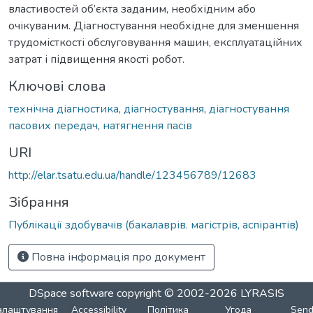
властивостей об’єкта заданим, необхідним або
очікуваним. Діагностування необхідне для зменшення
трудомісткості обслуговування машин, експлуатаційних
затрат і підвищення якості робот.
Ключові слова
технічна діагностика
,
діагностування
,
діагностування
пасових передач
,
натягнення пасів
URI
http://elar.tsatu.edu.ua/handle/123456789/12683
Зібрання
Публікації здобувачів (бакалаврів. магістрів, аспірантів)
Повна інформація про документ
DSpace software
copyright © 2002-2026
LYRASIS
алаштування
Accessibility
Політика
Угода
Sen