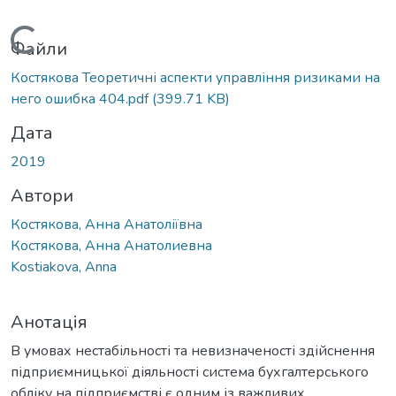
Вантажиться...
Файли
Костякова Теоретичні аспекти управління ризиками на
него ошибка 404.pdf
(399.71 KB)
Дата
2019
Автори
Костякова, Анна Анатоліївна
Костякова, Анна Анатолиевна
Kostiakova, Anna
Анотація
В умовах нестабільності та невизначеності здійснення
підприємницької діяльності система бухгалтерського
обліку на підприємстві є одним із важливих