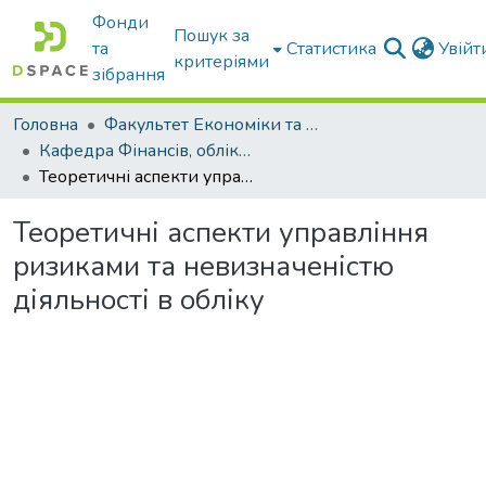
Фонди
Пошук за
та
Статистика
Увій
критеріями
зібрання
Головна
Факультет Економіки та бізнесу
Кафедра Фінансів, обліку і оподаткування
Теоретичні аспекти управління ризиками та невизначеністю діяльності в обліку
Теоретичні аспекти управління
ризиками та невизначеністю
діяльності в обліку