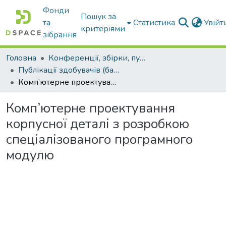
Фонди
Пошук за
та
Статистика
Увій
критеріями
зібрання
Головна
Конференції, збірки, публікації молодих вчених і здобувачів : магістрів, бакалаврів, аспірантів.
Публікації здобувачів (бакалаврів. магістрів, аспірантів)
Комп’ютерне проектування корпусної деталі з розробкою спеціалізованого програмного модулю
Комп’ютерне проектування
корпусної деталі з розробкою
спеціалізованого програмного
модулю