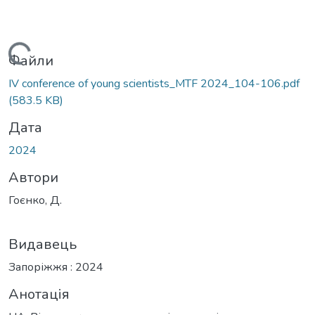
ажиться...
Файли
ІV conference of young scientists_MTF 2024_104-106.pdf
(583.5 KB)
Дата
2024
Автори
Гоєнко, Д.
Видавець
Запоріжжя : 2024
Анотація