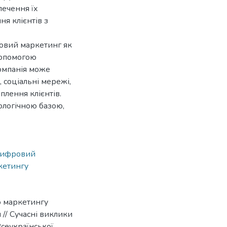
ечення їх
я клієнтів з
овий маркетинг як
допомогою
омпанія може
 соціальні мережі,
плення клієнтів.
ологічною базою,
ифровий
кетингу
о маркетингу
 // Сучасні виклики
Всеукраїнської