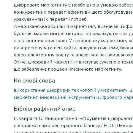
цифрового маркетингу є необхідною умовою забезп
конкурентних переваг, ефективнішого обслуговуванн
урахуванням їх переваг і потреб.
Американська асоціація маркетингу визначає цифр
будь-які маркетингові методи, що реалізуються за 
електронних пристроїв. У цифровому маркетингу к
використовувати веб-сайти, пошукові системи, блоги,
відео, електронну пошту та аналогічні канали для охо
Отже, цифровий маркетинг виступає сучасною техн
що забезпечує процеси класичного маркетингу.
Ключові слова
використання цифрових технологій у маркетингу
,
ц
маркетинг
,
інноваційні інструменти цифрового мар
Бібліографічний опис
Шквиря Н. О. Використання інструментів цифровог
підприємствами ресторанного бізнесу / Н. О. Шквиря
та сталий розвиток економіки і бізнесу : матеріали I 