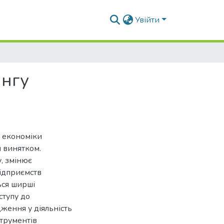
Увійти
ингу
и економіки
и винятком.
у, змінює
підприємств
ься ширші
ступу до
ження у діяльність
струментів