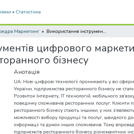
ріями
Статистика
федра Маркетинг
Використання інструментів цифрового маркетингу підприємствами ресторанного бізнесу
ументів цифрового маркет
торанного бізнесу
Анотація
UA: Нові цифрові технології проникають у всі сфер
України, підприємства ресторанного бізнесу не стал
Розвиток Інтернету, IT технологій, мобільного зв’язк
поведінку споживачів ресторанних послуг. Клієнти 
ресторанного бізнесу стають іншими, у них з’являют
можливості вибору продукції та послуг, швидкого до
інформації та думок інших споживачів. Тому впровад
підприємств ресторанного бізнесу різноманітних ін