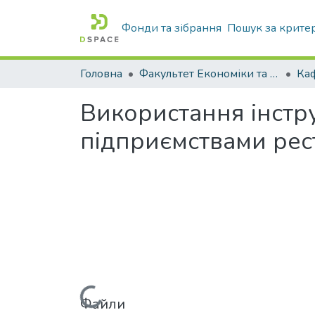
Фонди та зібрання
Пошук за крите
Головна
Факультет Економіки та бізнесу
Ка
Використання інстр
підприємствами рес
Файли