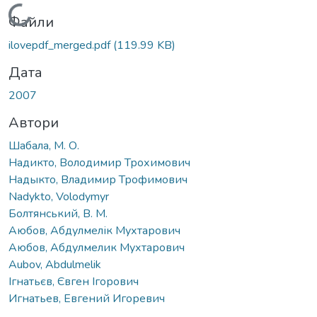
Вантажиться...
Файли
ilovepdf_merged.pdf
(119.99 KB)
Дата
2007
Автори
Шабала, М. О.
Надикто, Володимир Трохимович
Надыкто, Владимир Трофимович
Nadykto, Volodymyr
Болтянський, В. М.
Аюбов, Абдулмелік Мухтарович
Аюбов, Абдулмелик Мухтарович
Aubov, Abdulmelik
Ігнатьєв, Євген Ігорович
Игнатьев, Евгений Игоревич