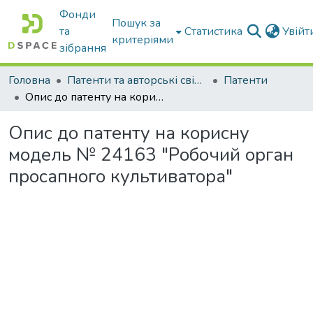
Фонди
Пошук за
та
Статистика
Увій
критеріями
зібрання
Головна
Патенти та авторські свідоцтва
Патенти
Опис до патенту на корисну модель № 24163 "Робочий орган просапного культиватора"
Опис до патенту на корисну
модель № 24163 "Робочий орган
просапного культиватора"