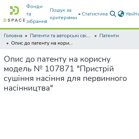
Фонди
Пошук за
та
Статистика
Увій
критеріями
зібрання
Головна
Патенти та авторські свідоцтва
Патенти
Опис до патенту на корисну модель № 107871 "Пристрій сушіння насіння для первинного насінництва"
Опис до патенту на корисну
модель № 107871 "Пристрій
сушіння насіння для первинного
насінництва"