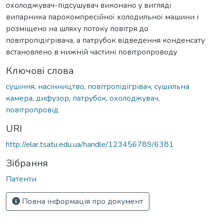
охолоджувач-підсушувач виконано у вигляді
випарника парокомпресійної холодильної машини і
розміщено на шляху потоку повітря до
повітропідігрівача, а патрубок відведення конденсату
встановлено в нижній частині повітропроводу
Ключові слова
сушіння
,
насінництво
,
повітропідігрівач
,
сушильна
камера
,
дифузор
,
патрубок
,
охолоджувач
,
повітропровід
URI
http://elar.tsatu.edu.ua/handle/123456789/6381
Зібрання
Патенти
Повна інформація про документ