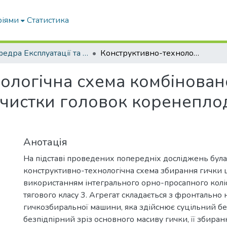
ріями
Статистика
Кафедра Експлуатації та технічного сервісу машин
Конструктивно-технологічна схема комбінованого агрегату для збирання гички та очистки головок коренеплодів цукрового буряка
ологічна схема комбінован
очистки головок коренепло
Анотація
На підставі проведених попередніх досліджень бул
конструктивно-технологічна схема збирання гички 
використанням інтегрального орно-просапного коліс
тягового класу 3. Агрегат складається з фронтально 
гичкозбиральної машини, яка здійснює суцільний бе
безпідпірний зріз основного масиву гички, її збиран