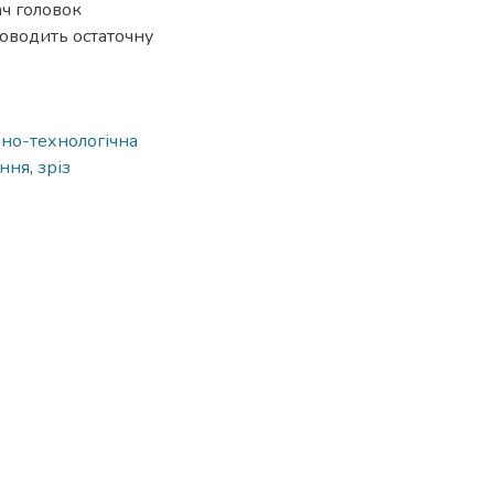
ач головок
оводить остаточну
но-технологічна
ання
,
зріз