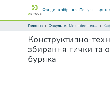
Фонди та зібрання
Пошук за крите
Головна
Факультет Механіко-технологічний
Конструктивно-техн
збирання гички та 
буряка