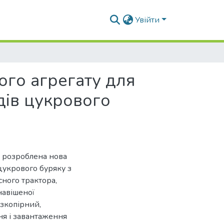
Увійти
ого агрегату для
дів цукрового
а розроблена нова
цукрового буряку з
ного трактора,
навішеної
зкопірний,
ня і завантаження