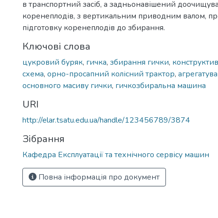
в транспортний засіб, а задньонавішений доочищув
коренеплодів, з вертикальним приводним валом, пр
підготовку коренеплодів до збирання.
Ключові слова
цукровий буряк
,
гичка
,
збирання гички
,
конструктив
схема
,
орно-просапний колісний трактор
,
агрегатув
основного масиву гички
,
гичкозбиральна машина
URI
http://elar.tsatu.edu.ua/handle/123456789/3874
Зібрання
Кафедра Експлуатації та технічного сервісу машин
Повна інформація про документ