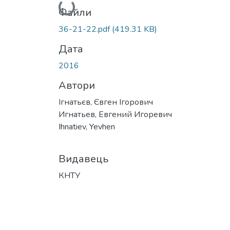
Вантажиться...
Файли
36-21-22.pdf
(419.31 KB)
Дата
2016
Автори
Ігнатьєв, Євген Ігорович
Игнатьев, Евгений Игоревич
Ihnatiev, Yevhen
Видавець
КНТУ