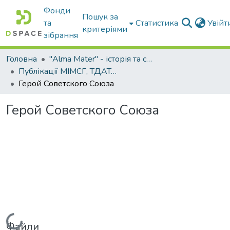
Фонди
Пошук за
та
Статистика
Увій
критеріями
зібрання
Головна
"Alma Mater" - історія та сьогодення Університету
Публікації МІМСГ, ТДАТА, ТДАТУ
Герой Советского Союза
Герой Советского Союза
Вантажиться...
Файли