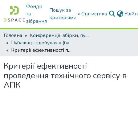
Фонди
Пошук за
та
Статистика
Увій
критеріями
зібрання
Головна
Конференції, збірки, публікації молодих вчених і здобувачів : магістрів, бакалаврів, аспірантів.
Публікації здобувачів (бакалаврів. магістрів, аспірантів)
Критерії ефективності проведення технічного сервісу в АПК
Критерії ефективності
проведення технічного сервісу в
АПК