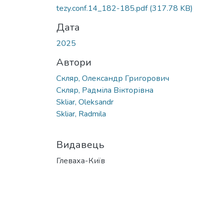
Вантажиться...
tezy.conf.14_182-185.pdf
(317.78 KB)
Дата
2025
Автори
Скляр, Олександр Григорович
Скляр, Радміла Вікторівна
Skliar, Oleksandr
Skliar, Radmila
Видавець
Глеваха-Київ