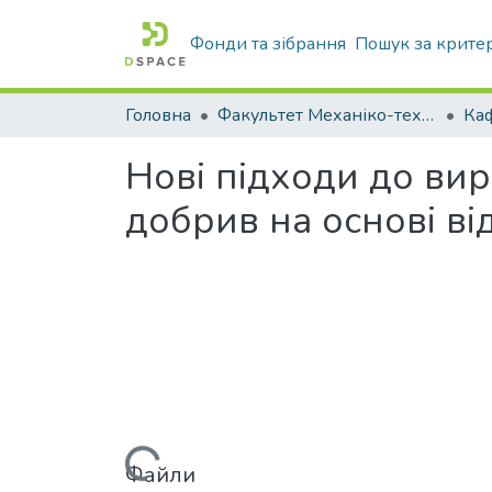
Фонди та зібрання
Пошук за крите
Головна
Факультет Механіко-технологічний
Нові підходи до ви
добрив на основі ві
Файли