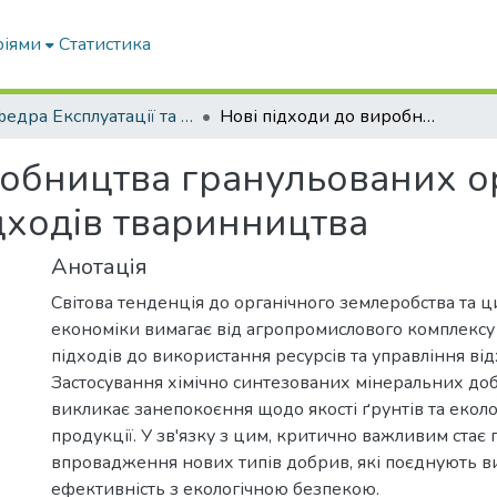
ріями
Статистика
Кафедра Експлуатації та технічного сервісу машин
Нові підходи до виробництва гранульованих органо-мінеральних добрив на основі відходів тваринництва
робництва гранульованих 
дходів тваринництва
Анотація
Світова тенденція до органічного землеробства та 
економіки вимагає від агропромислового комплексу
підходів до використання ресурсів та управління ві
Застосування хімічно синтезованих мінеральних до
викликає занепокоєння щодо якості ґрунтів та еколо
продукції. У зв'язку з цим, критично важливим стає 
впровадження нових типів добрив, які поєднують в
ефективність з екологічною безпекою.