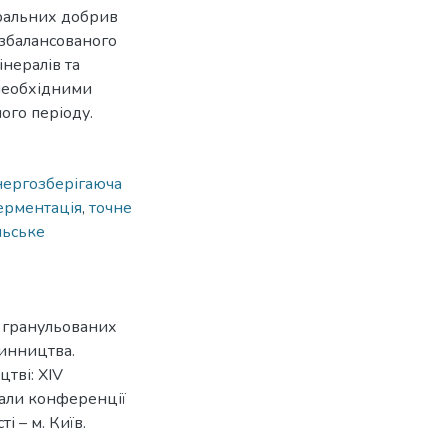
еральних добрив
 збалансованого
нералів та
 необхідними
ого періоду.
нергозберігаюча
ерментація
,
точне
льське
а гранульованих
ринництва.
тві: XІV
іали конференції
і – м. Київ.