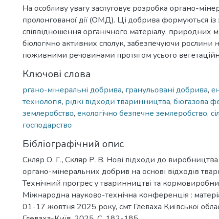
На особливу увагу заслуговує розробка органо-мін
пролонгованої дії (ОМД). Ці добрива формуються із
співвідношення органічного матеріалу, природних мі
біологічно активних сполук, забезпечуючи рослини
поживними речовинами протягом усього вегетаційн
Ключові слова
ргано-мінеральні добрива
,
гранульовані добрива
,
е
технологія
,
рідкі відходи тваринництва
,
біогазова ф
землеробство
,
екологічно безпечне землеробство
,
сі
господарство
Бібліографічний опис
Скляр О. Г., Скляр Р. В. Нові підходи до виробництв
органо-мінеральних добрив на основі відходів тва
Технічний прогрес у тваринництві та кормовиробниц
Міжнародна науково-технічна конференція : матер
01-17 жовтня 2025 року, смт Глеваха Київської област
Глеваха-Київ, 2025. С. 182-185.