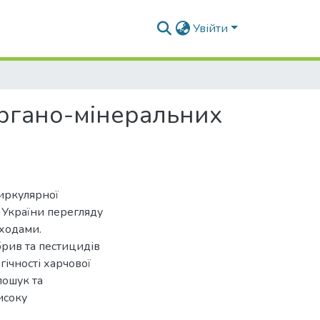
Увійти
органо-мінеральних
циркулярної
 України перегляду
дходами.
брив та пестицидів
гічності харчової
пошук та
исоку