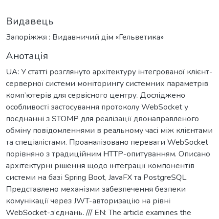
Видавець
Запоріжжя : Видавничий дім «Гельветика»
Анотація
UA: У статті розглянуто архітектуру інтегрованої клієнт-
серверної системи моніторингу системних параметрів
комп’ютерів для сервісного центру. Досліджено
особливості застосування протоколу WebSocket у
поєднанні з STOMP для реалізації двонаправленого
обміну повідомленнями в реальному часі між клієнтами
та спеціалістами. Проаналізовано переваги WebSocket
порівняно з традиційним HTTP-опитуванням. Описано
архітектурні рішення щодо інтеграції компонентів
системи на базі Spring Boot, JavaFX та PostgreSQL.
Представлено механізми забезпечення безпеки
комунікації через JWT-авторизацію на рівні
WebSocket-з’єднань. /// EN: The article examines the