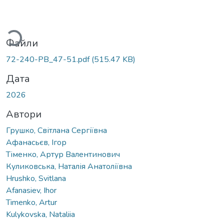
Вантажиться...
Файли
72-240-PB_47-51.pdf
(515.47 KB)
Дата
2026
Автори
Грушко, Світлана Сергіївна
Афанасьєв, Ігор
Тіменко, Артур Валентинович
Куликовська, Наталія Анатоліївна
Hrushko, Svitlana
Afanasiev, Іhor
Timenko, Artur
Kulykovska, Nataliia