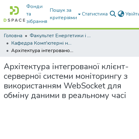
Фонди
Пошук за
та
Статистика
Увій
критеріями
зібрання
Головна
Факультет Енергетики і комп'ютерних технологій
Кафедра Комп'ютерні науки
Архітектура інтегрованої клієнт-серверної системи моніторингу з використанням WebSocket для обміну даними в реальному часі
Архітектура інтегрованої клієнт-
серверної системи моніторингу з
використанням WebSocket для
обміну даними в реальному часі