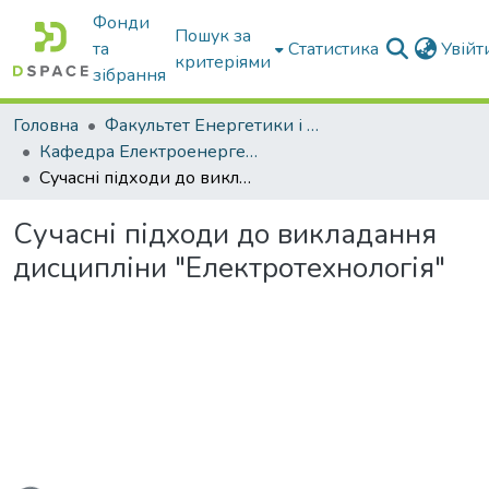
Фонди
Пошук за
та
Статистика
Увій
критеріями
зібрання
Головна
Факультет Енергетики і комп'ютерних технологій
Кафедра Електроенергетики і електротехнологій
Сучасні підходи до викладання дисципліни "Електротехнологія"
Сучасні підходи до викладання
дисципліни "Електротехнологія"