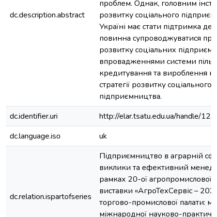
проблем. Однак, головним інст
dc.description.abstract
розвитку соціального підприєм
Україні має стати підтримка де
повинна супроводжуватися пр
розвитку соціальних підприємс
впровадженнями системи пільг
кредитування та вироблення н
стратегії розвитку соціального
підприємництва.
dc.identifier.uri
http://elar.tsatu.edu.ua/handle/
dc.language.iso
uk
Підприємництво в аграрній сфер
виклики та ефективний менед
рамках 20-ої агропромислової с
виставки «АгроТехСервіс – 2021
dc.relation.ispartofseries
торгово-промислової палати: мат
міжнародної науково-практичн