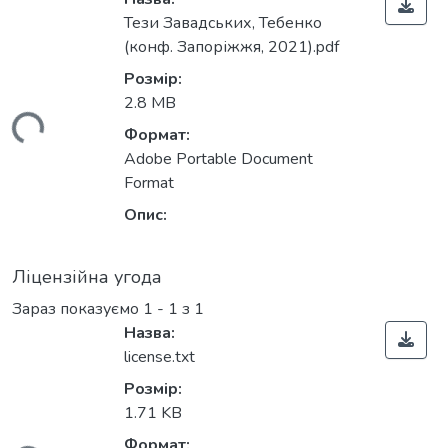
Тези Завадських, Тебенко
(конф. Запоріжжя, 2021).pdf
Розмір:
2.8 MB
ться...
Формат:
Adobe Portable Document
Format
Опис:
Ліцензійна угода
Зараз показуємо
1 - 1 з 1
Назва:
license.txt
Розмір:
1.71 KB
Формат: