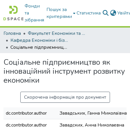
Фонди
Пошук за
та
Статистика
Увій
критеріями
зібрання
Головна
Факультет Економіки та бізнесу
Кафедра Економіки і бізнесу
Соціальне підприємництво як інноваційний інструмент розвитку економіки
Соціальне підприємництво як
інноваційний інструмент розвитку
економіки
Скорочена інформація про документ
dc.contributor.author
Завадських, Ганна Миколаївна
dc.contributor.author
Завадских, Анна Николаевна