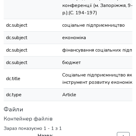
конференції (м. Запоріжжя, 9-
р.);(С. 194-197)
dc.subject
соціальне підприємництво
dc.subject
економіка
dc.subject
фінансування соціальних підпр
dc.subject
бюджет
Соціальне підприємництво як 
dc.title
інструмент розвитку економіки
dc.type
Article
Файли
Контейнер файлів
Зараз показуємо
1 - 1 з 1
Назва: