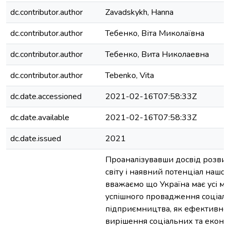
dc.contributor.author
Zavadskykh, Hanna
dc.contributor.author
Тебенко, Віта Миколаївна
dc.contributor.author
Тебенко, Вита Николаевна
dc.contributor.author
Tebenko, Vita
dc.date.accessioned
2021-02-16T07:58:33Z
dc.date.available
2021-02-16T07:58:33Z
dc.date.issued
2021
Проаналізувавши досвід розвин
світу і наявний потенціал нашої
вважаємо що Україна має усі мо
успішного провадження соціал
підприємництва, як ефективно
вирішення соціальних та еконо