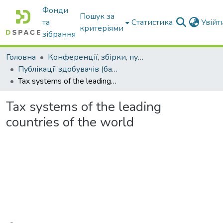
Фонди
Пошук за
та
Статистика
Увій
критеріями
зібрання
Головна
Конференції, збірки, публікації молодих вчених і здобувачів : магістрів, бакалаврів, аспірантів.
Публікації здобувачів (бакалаврів. магістрів, аспірантів)
Tax systems of the leading countries of the world
Tax systems of the leading
countries of the world