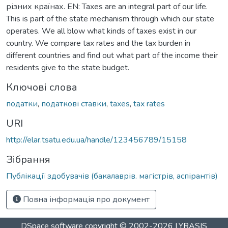
різних країнах. EN: Taxes are an integral part of our life.
This is part of the state mechanism through which our state
operates. We all blow what kinds of taxes exist in our
country. We compare tax rates and the tax burden in
different countries and find out what part of the income their
residents give to the state budget.
Ключові слова
податки
,
податкові ставки
,
taxes
,
tax rates
URI
http://elar.tsatu.edu.ua/handle/123456789/15158
Зібрання
Публікації здобувачів (бакалаврів. магістрів, аспірантів)
Повна інформація про документ
DSpace software
copyright © 2002-2026
LYRASIS