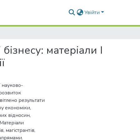
Увійти
бізнесу: матеріали I
ї
ї науково-
 розвиток
світлено результати
ку економіки,
них відносин,
 Матеріали
, магістрантів,
апрямами.