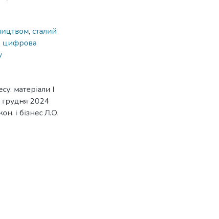
мництвом
,
сталий
,
цифрова
у
су: матеріали I
0 грудня 2024
он. і бізнес Л.О.