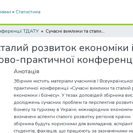
ріями
Статистика
нференції ТДАТУ
Сучасні виклики та сталий розвиток економіки і бізнесу: матеріали I Всеукраїнської науково-практичної конференції
талий розвиток економіки і 
ково-практичної конференці
Анотація
Збірник містить матеріали учасників I Всеукраїнсько
практичної конференції «Сучасні виклики та сталий
економіки і бізнесу». У тезах доповідей збірника ви
досліджень сучасних проблем та перспектив розвит
бізнесу та туризму в Україні, міжнародних економіч
визначені аспекти сталого розвитку регіонів країни.
збірника будуть корисними для викладачів, аспірантів
студентів, фахівців, що працюють за зазначеними н