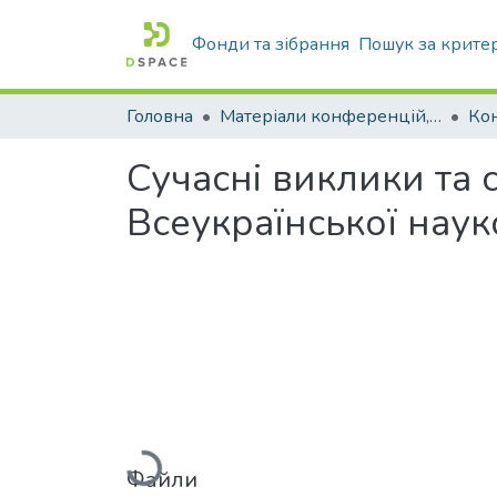
Фонди та зібрання
Пошук за крите
Головна
Матеріали конференцій, збірники ТДАТУ
Ко
Сучасні виклики та с
Всеукраїнської нау
Вантажиться...
Файли