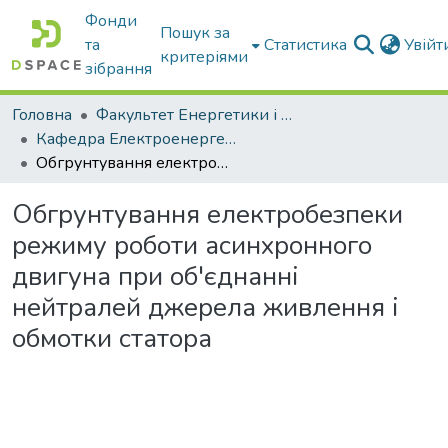
Фонди
Пошук за
та
Статистика
Увій
критеріями
зібрання
Головна
Факультет Енергетики і комп'ютерних технологій
Кафедра Електроенергетики і електротехнологій
Обгрунтування електробезпеки режиму роботи асинхронного двигуна при об'єднанні нейтралей джерела живлення і обмотки статора
Обгрунтування електробезпеки
режиму роботи асинхронного
двигуна при об'єднанні
нейтралей джерела живлення і
обмотки статора