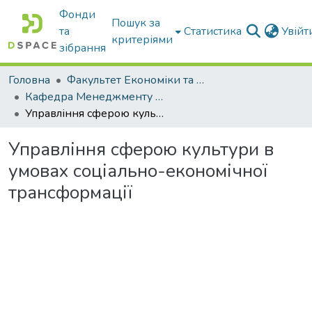
Фонди
Пошук за
та
Статистика
Увій
критеріями
зібрання
Головна
Факультет Економіки та бізнесу
Кафедра Менеджменту та публічного адміністрування
Управління сферою культури в умовах соціально-економічної трансформації
Управління сферою культури в
умовах соціально-економічної
трансформації