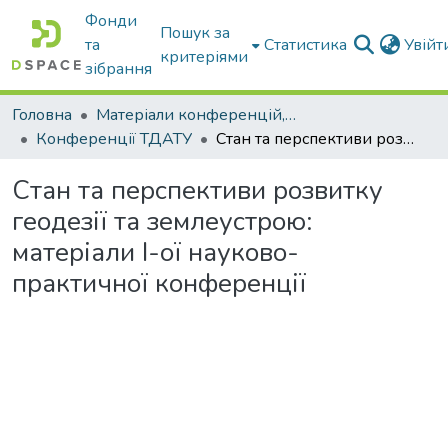
Фонди
Пошук за
та
Статистика
Увій
критеріями
зібрання
Головна
Матеріали конференцій, збірники ТДАТУ
Конференції ТДАТУ
Стан та перспективи розвитку геодезії та землеустрою: матеріали I-ої науково-практичної конференції
Стан та перспективи розвитку
геодезії та землеустрою:
матеріали I-ої науково-
практичної конференції