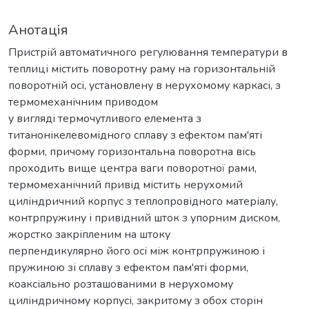
Анотація
Пристрій автоматичного регулювання температури в
теплиці містить поворотну раму на горизонтальній
поворотній осі, установлену в нерухомому каркасі, з
термомеханічним приводом
у вигляді термочутливого елемента з
титанонікелевомідного сплаву з ефектом пам'яті
форми, причому горизонтальна поворотна вісь
проходить вище центра ваги поворотної рами,
термомеханічний привід містить нерухомий
циліндричний корпус з теплопровідного матеріалу,
контрпружину і привідний шток з упорним диском,
жорстко закріпленим на штоку
перпендикулярно його осі між контрпружиною і
пружиною зі сплаву з ефектом пам'яті форми,
коаксіально розташованими в нерухомому
циліндричному корпусі, закритому з обох сторін