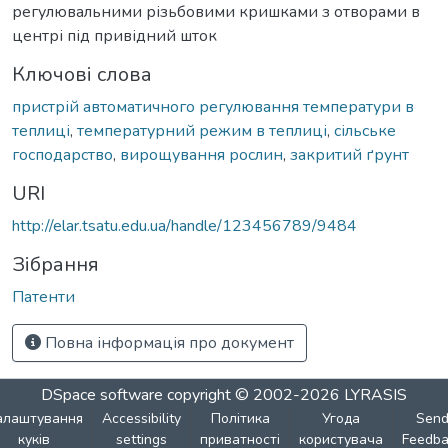
регулювальними різьбовими кришками з отворами в
центрі під привідний шток
Ключові слова
пристрій автоматичного регулювання температури в
теплиці
,
температурний режим в теплиці
,
сільське
господарство
,
вирощування рослин
,
закритий ґрунт
URI
http://elar.tsatu.edu.ua/handle/123456789/9484
Зібрання
Патенти
Повна інформація про документ
DSpace software
copyright © 2002-2026
LYRASIS
алаштування
Accessibility
Політика
Угода
Sen
куків
settings
приватності
користувача
Feedba