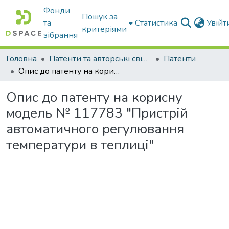
Фонди
Пошук за
та
Статистика
Увій
критеріями
зібрання
Головна
Патенти та авторські свідоцтва
Патенти
Опис до патенту на корисну модель № 117783 "Пристрій автоматичного регулювання температури в теплиці"
Опис до патенту на корисну
модель № 117783 "Пристрій
автоматичного регулювання
температури в теплиці"