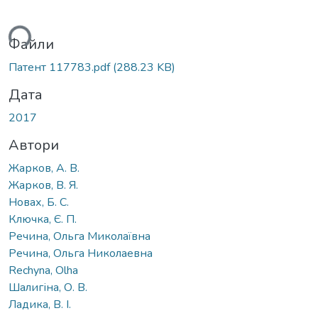
ься...
Файли
Патент 117783.pdf
(288.23 KB)
Дата
2017
Автори
Жарков, А. В.
Жарков, В. Я.
Новах, Б. С.
Ключка, Є. П.
Речина, Ольга Миколаївна
Речина, Ольга Николаевна
Rechyna, Olha
Шалигіна, О. В.
Ладика, В. І.