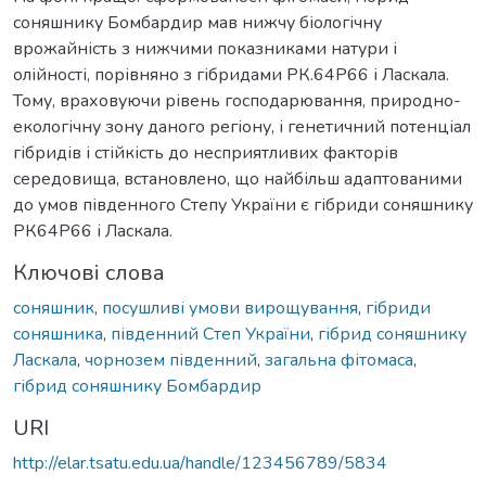
соняшнику Бомбардир мав нижчу біологічну
врожайність з нижчими показниками натури і
олійності, порівняно з гібридами РК.64Р66 і Ласкала.
Тому, враховуючи рівень господарювання, природно-
екологічну зону даного регіону, і генетичний потенціал
гібридів і стійкість до несприятливих факторів
середовища, встановлено, що найбільш адаптованими
до умов південного Степу України є гібриди соняшнику
РК64Р66 і Ласкала.
Ключові слова
соняшник
,
посушливі умови вирощування
,
гібриди
соняшника
,
південний Степ України
,
гібрид соняшнику
Ласкала
,
чорнозем південний
,
загальна фітомаса
,
гібрид соняшнику Бомбардир
URI
http://elar.tsatu.edu.ua/handle/123456789/5834