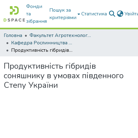
Фонди
Пошук за
та
Статистика
Увій
критеріями
зібрання
Головна
Факультет Агротехнологій та екології
Кафедра Рослинництва та садівництва ім. професора В.В. Калитки
Продуктивність гібридів соняшнику в умовах південного Степу України
Продуктивність гібридів
соняшнику в умовах південного
Степу України