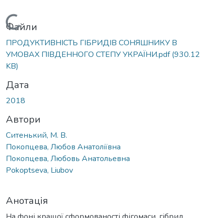
Вантажиться...
Файли
ПРОДУКТИВНІСТЬ ГІБРИДІВ СОНЯШНИКУ В
УМОВАХ ПІВДЕННОГО СТЕПУ УКРАЇНИ.pdf
(930.12
KB)
Дата
2018
Автори
Ситенький, М. В.
Покопцева, Любов Анатоліївна
Покопцева, Любовь Анатольевна
Pokoptseva, Liubov
Анотація
На фоні кращої сформованості фігомаси, гібрид