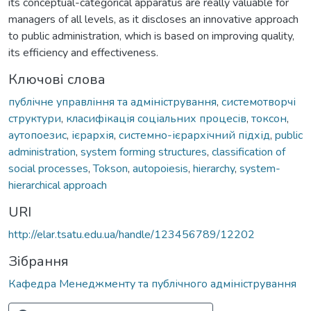
its conceptual-categorical apparatus are really valuable for
managers of all levels, as it discloses an innovative approach
to public administration, which is based on improving quality,
its efficiency and effectiveness.
Ключові слова
публічне управління та адміністрування
,
системотворчі
структури
,
класифікація соціальних процесів
,
токсон
,
аутопоезис
,
ієрархія
,
системно-ієрархічний підхід
,
public
administration
,
system forming structures
,
classification of
social processes
,
Tokson
,
autopoiesis
,
hierarchy
,
system-
hierarchical approach
URI
http://elar.tsatu.edu.ua/handle/123456789/12202
Зібрання
Кафедра Менеджменту та публічного адміністрування