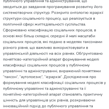
публічного управління та адміністрування, що
зводиться до завдання програмування розвитку його
системотворчих структур. Розкрито онтологію ієрархії
структури соціального процесу, що реалізується в
політичній сфері життєдіяльності суспільства.
Сформовано класифікацію соціальних процесів, в
основі якої більш складні, середні й малі масштаби
соціальних процесів, які подано в моделях таксонами
різного рівня, що важливо використовувати в
управлінській діяльності на всіх рівнях. Обґрунтовано
поняттєво-категорійний апарат формування моделі
класифікації соціальних процесів у публічному
управлінні та адмініструванні, виражений поняттями
“таксон”, “аутопоезис”, “ієрархія”. Дослідження про
формування моделі класифікації соціальних процесів у
публічному управлінні та адмініструванні та її
понятійно-категорійний апарат становлять практичну
цінність для управлінців усіх рівнів, розкриваючи
інноваційний підхід до публічного управління та