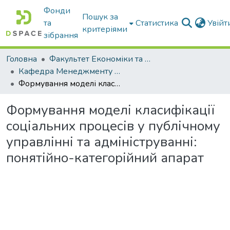
Фонди
Пошук за
та
Статистика
Увій
критеріями
зібрання
Головна
Факультет Економіки та бізнесу
Кафедра Менеджменту та публічного адміністрування
Формування моделі класифікації соціальних процесів у публічному управлінні та адмініструванні: понятійно-категорійний апарат
Формування моделі класифікації
соціальних процесів у публічному
управлінні та адмініструванні:
понятійно-категорійний апарат