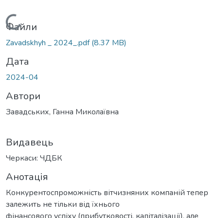
Вантажиться...
Файли
Zavadskhyh _ 2024_.pdf
(8.37 MB)
Дата
2024-04
Автори
Завадських, Ганна Миколаївна
Видавець
Черкаси: ЧДБК
Анотація
Конкурентоспроможність вітчизняних компаній тепер
залежить не тільки від їхнього
фінансового успіху (прибутковості, капіталізації), але