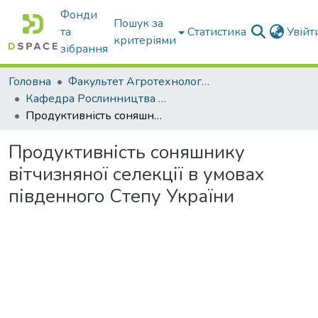
Фонди
Пошук за
та
Статистика
Увій
критеріями
зібрання
Головна
Факультет Агротехнологій та екології
Кафедра Рослинництва та садівництва ім. професора В.В. Калитки
Продуктивність соняшнику вітчизняної селекції в умовах південного Степу України
Продуктивність соняшнику
вітчизняної селекції в умовах
південного Степу України