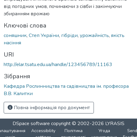
від погодних умов, починаючи з сівби і закінчуючи
збиранням врожаю
Ключові слова
соняшник
,
Степ України
,
гібріди
,
урожайність
,
якість
насіння
URI
http://elar.tsatu.edu.ua/handle/123456789/11163
Зібрання
Кафедра Рослинництва та садівництва ім. професора
В.В. Калитки
Повна інформація про документ
DSpace software
copyright © 2002-2026
LYRASIS
алаштування
Accessibility
Політика
Угода
Sen