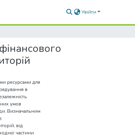
Увійти
 фінансового
иторій
ими ресурсами для
рядування в
езалежність
ьних умов
ади. Визначальним
є
торій, від
ходної частини