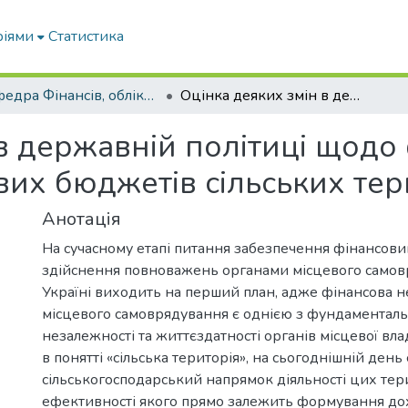
ріями
Статистика
Кафедра Фінансів, обліку і оподаткування
Оцінка деяких змін в державній політиці щодо фінансового забезпечення місцевих бюджетів сільських територій
 в державній політиці щодо
вих бюджетів сільських тер
Анотація
На сучасному етапі питання забезпечення фінансов
здійснення повноважень органами місцевого самов
Україні виходить на перший план, адже фінансова н
місцевого самоврядування є однією з фундаментал
незалежності та життєздатності органів місцевої вл
в понятті «сільська територія», на сьогоднішній день 
сільськогосподарський напрямок діяльності цих тери
ефективності якого прямо залежить формування до