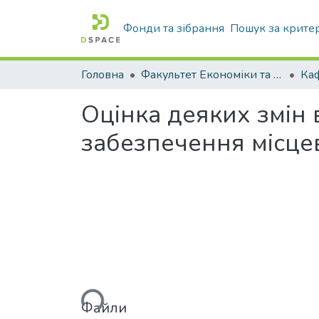
Фонди та зібрання
Пошук за крите
Головна
Факультет Економіки та бізнесу
Оцінка деяких змін
забезпечення місце
Вантажиться...
Файли