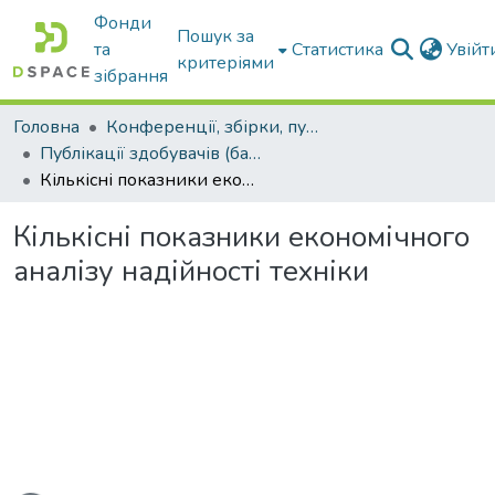
Фонди
Пошук за
та
Статистика
Увій
критеріями
зібрання
Головна
Конференції, збірки, публікації молодих вчених і здобувачів : магістрів, бакалаврів, аспірантів.
Публікації здобувачів (бакалаврів. магістрів, аспірантів)
Кількісні показники економічного аналізу надійності техніки
Кількісні показники економічного
аналізу надійності техніки