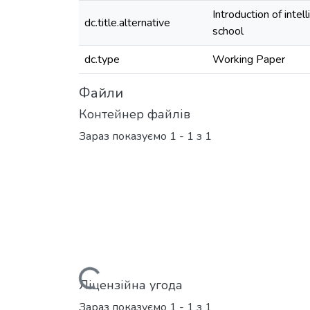
Introduction of intel
dc.title.alternative
school
dc.type
Working Paper
Файли
Контейнер файлів
Зараз показуємо
1 - 1 з 1
Вантажиться...
Ліцензійна угода
Зараз показуємо
1 - 1 з 1