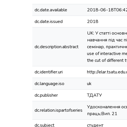
dc.date.available
2018-06-18T06:4
dc.date.issued
2018
UK: У статті осно
навчання під час п
dc.description.abstract
семінар, практичне з
use of interactive m
the cut of different
dc.identifier.uri
http://elar.tsatu.
dc.language.iso
uk
dc.publisher
ТДАТУ
Удосконалення ос
dc.relation.ispartofseries
праць;Вип. 21
dc.subject
студент