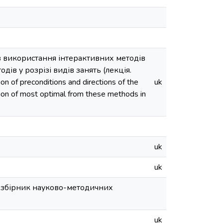
в використання інтерактивних методів
дів у розрізі видів занять (лекція.
on of preconditions and directions of the
uk
ation of most optimal from these methods in
uk
uk
: збірник науково-методичних
uk