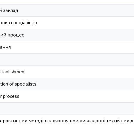
 заклад
вка спеціалістів
ний процес
чання
establishment
tion of specialists
r process
ерактивних методів навчання при викладанні технічних д