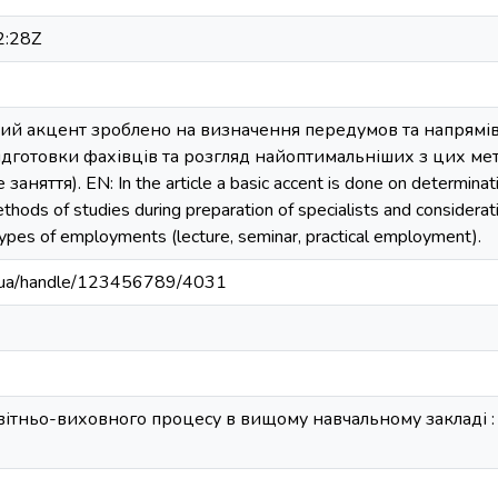
2:28Z
вний акцент зроблено на визначення передумов та напрямі
ідготовки фахівців та розгляд найоптимальніших з цих мето
аняття). EN: In the article a basic accent is done on determinati
ethods of studies during preparation of specialists and consider
 types of employments (lecture, seminar, practical employment).
edu.ua/handle/123456789/4031
вітньо-виховного процесу в вищому навчальному закладі 