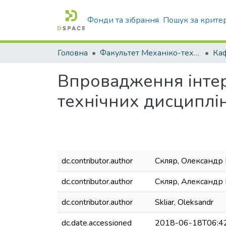
Фонди та зібрання
Пошук за крите
Головна
Факультет Механіко-технологічний
Впровадження інтер
технічних дисциплі
dc.contributor.author
Скляр, Олександр
dc.contributor.author
Скляр, Александр
dc.contributor.author
Skliar, Oleksandr
dc.date.accessioned
2018-06-18T06:4