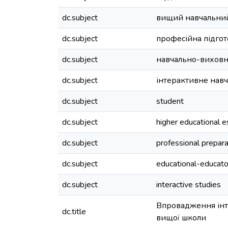
dc.subject
вищий навчальний
dc.subject
професійна підгото
dc.subject
навчально-вихов
dc.subject
інтерактивне нав
dc.subject
student
dc.subject
higher educational 
dc.subject
professional prepara
dc.subject
educational-educato
dc.subject
interactive studies
Впровадження інт
dc.title
вищої школи