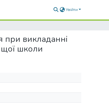
Увійти
я при викладанні
ищої школи