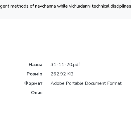
ligent methods of navchanna while vichladanni technical disciplines
Назва:
31-11-20.pdf
Розмір:
262.92 KB
Формат:
Adobe Portable Document Format
Опис: