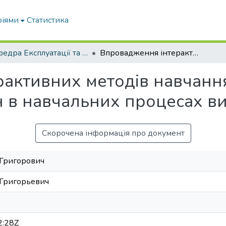
ріями
Статистика
Кафедра Експлуатації та технічного сервісу машин
Впровадження інтерактивних методів навчання при викладанні технічних дисциплін в навчальних процесах вищої школи
активних методів навчанн
н в навчальних процесах в
Скорочена інформація про документ
 Григорович
 Григорьевич
2:28Z