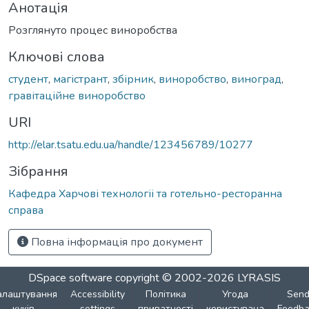
Анотація
Розглянуто процес виноробства
Ключові слова
студент
,
магістрант
,
збірник
,
виноробство
,
виноград
,
гравітаційне виноробство
URI
http://elar.tsatu.edu.ua/handle/123456789/10277
Зібрання
Кафедра Харчові технологіі та готельно-ресторанна
справа
Повна інформація про документ
DSpace software
copyright © 2002-2026
LYRASIS
алаштування
Accessibility
Політика
Угода
Sen
куків
settings
приватності
користувача
Feedba