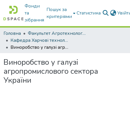
Фонди
Пошук за
та
Статистика
Увій
критеріями
зібрання
Головна
Факультет Агротехнологій та екології
Кафедра Харчові технологіі та готельно-ресторанна справа
Виноробство у галузі агропромислового сектора України
Виноробство у галузі
агропромислового сектора
України