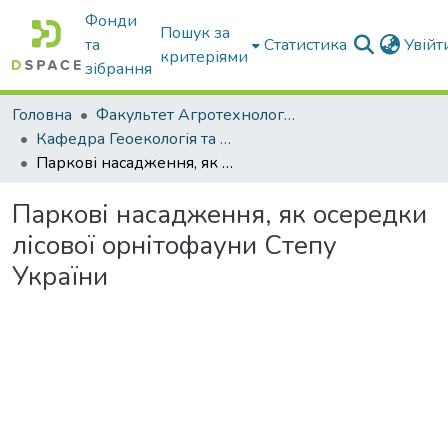
Фонди
Пошук за
та
Статистика
Увій
критеріями
зібрання
Головна
Факультет Агротехнологій та екології
Кафедра Геоекологія та землеустрій
Паркові насадження, як осередки лісової орнітофауни Степу України
Паркові насадження, як осередки
лісової орнітофауни Степу
України