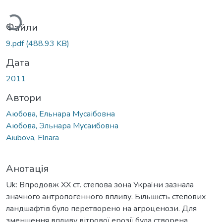
житься...
Файли
9.pdf
(488.93 KB)
Дата
2011
Автори
Аюбова, Ельнара Мусаібовна
Аюбова, Эльнара Мусаибовна
Aiubova, Elnara
Анотація
Uk: Впродовж ХХ ст. степова зона України зазнала
значного антропогенного впливу. Більшість степових
ландшафтів було перетворено на агроценози. Для
зменшення впливу вітрової ерозії була створена