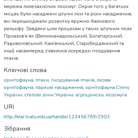
мережа полезахисних лісосмуг. Окрім того у багатьох
місцях були насаджені штучні ліси та різні насадження,
які перешкоджали розвитку яружно-балкового
рельєфу. Завдяки цим процесам у таких штучних лісах
Приазов’я як (Великоанадольський, Богатирський,
Радивонівський, Кам’янський, Старобердянский та
інші) насамперед з’явилися осередки гніздування
птахів.
Ключові слова
орнітофауна
,
птахи
,
гніздування птахів
,
лісова
орнітофауна
,
паркові насадження
,
орнітофауна Степу
України
,
степові зони України
,
агроценози
,
лісосмуга
URI
http://elar.tsatu.edu.ua/handle/123456789/2903
Зібрання