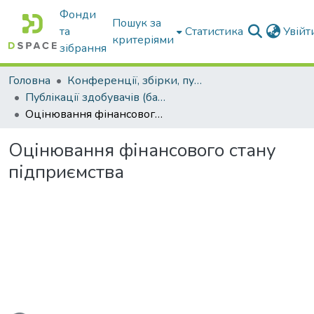
Фонди
Пошук за
та
Статистика
Увій
критеріями
зібрання
Головна
Конференції, збірки, публікації молодих вчених і здобувачів : магістрів, бакалаврів, аспірантів.
Публікації здобувачів (бакалаврів. магістрів, аспірантів)
Оцінювання фінансового стану підприємства
Оцінювання фінансового стану
підприємства