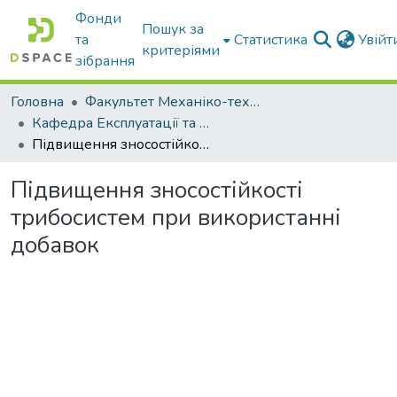
Фонди
Пошук за
та
Статистика
Увій
критеріями
зібрання
Головна
Факультет Механіко-технологічний
Кафедра Експлуатації та технічного сервісу машин
Підвищення зносостійкості трибосистем при використанні добавок
Підвищення зносостійкості
трибосистем при використанні
добавок