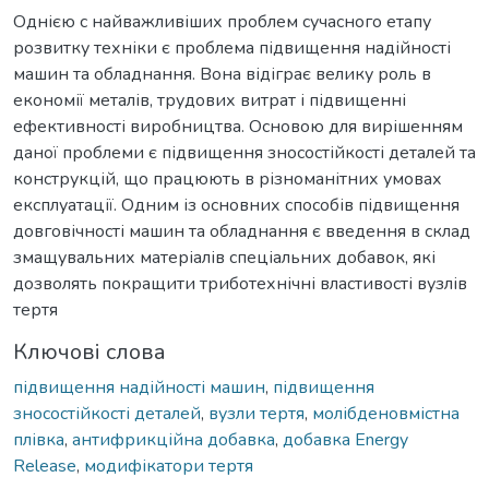
Однією с найважливіших проблем сучасного етапу
розвитку техніки є проблема підвищення надійності
машин та обладнання. Вона відіграє велику роль в
економії металів, трудових витрат і підвищенні
ефективності виробництва. Основою для вирішенням
даної проблеми є підвищення зносостійкості деталей та
конструкцій, що працюють в різноманітних умовах
експлуатації. Одним із основних способів підвищення
довговічності машин та обладнання є введення в склад
змащувальних матеріалів спеціальних добавок, які
дозволять покращити триботехнічні властивості вузлів
тертя
Ключові слова
підвищення надійності машин
,
підвищення
зносостійкості деталей
,
вузли тертя
,
молібденовмістна
плівка
,
антифрикційна добавка
,
добавка Energy
Release
,
модифікатори тертя