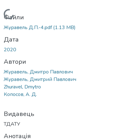
Вантажиться...
Файли
Журавель Д.П.-4.pdf
(1.13 MB)
Дата
2020
Автори
Журавель, Дмитро Павлович
Журавель, Дмитрий Павлович
Zhuravel, Dmytro
Копосов, А. Д.
Видавець
ТДАТУ
Анотація