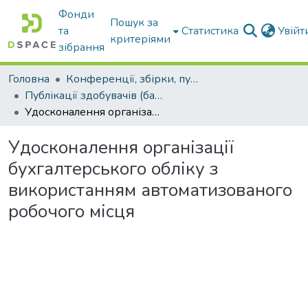
Фонди
Пошук за
та
Статистика
Увій
критеріями
зібрання
Головна
Конференції, збірки, публікації молодих вчених і здобувачів : магістрів, бакалаврів, аспірантів.
Публікації здобувачів (бакалаврів. магістрів, аспірантів)
Удосконалення організації бухгалтерського обліку з використанням автоматизованого робочого місця
Удосконалення організації
бухгалтерського обліку з
використанням автоматизованого
робочого місця