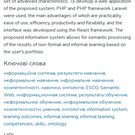
set of advanced characteristics. To develop a web application
of the proposed system, PHP and PHP framework Laravel
were used, the main advantages of which are practicality,
ease of use, efficiency, productivity and flexibility, and the
interface was developed using the React framework. The
proposed information system allows for semantic processing
of the results of non-formal and informal learning based on
the user's portfolio.
Ключові слова
інформаційна система
,
результати навчання
,
неформальне навчання
,
інформальне навчання
,
компетентності
,
навички
,
онтологія
,
ESCO
,
Semantic
Web
,
информационная система
,
результаты обучения
,
неформальное обучение
,
информальное обучение
,
компетентности
,
умения
,
онтология
,
information system
,
learning outcomes
,
informal learning
,
informal learning
,
competencies
,
skills
,
ontology