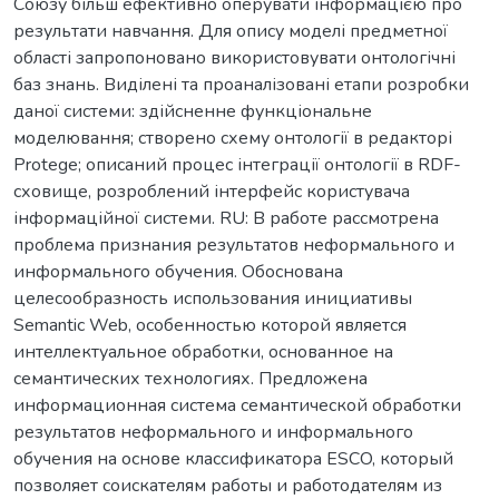
Союзу більш ефективно оперувати інформацією про
результати навчання. Для опису моделі предметної
області запропоновано використовувати онтологічні
баз знань. Виділені та проаналізовані етапи розробки
даної системи: здійсненне функціональне
моделювання; створено схему онтології в редакторі
Protege; описаний процес інтеграції онтології в RDF-
сховище, розроблений інтерфейс користувача
інформаційної системи. RU: В работе рассмотрена
проблема признания результатов неформального и
информального обучения. Обоснована
целесообразность использования инициативы
Semantic Web, особенностью которой является
интеллектуальное обработки, основанное на
семантических технологиях. Предложена
информационная система семантической обработки
результатов неформального и информального
обучения на основе классификатора ESCO, который
позволяет соискателям работы и работодателям из