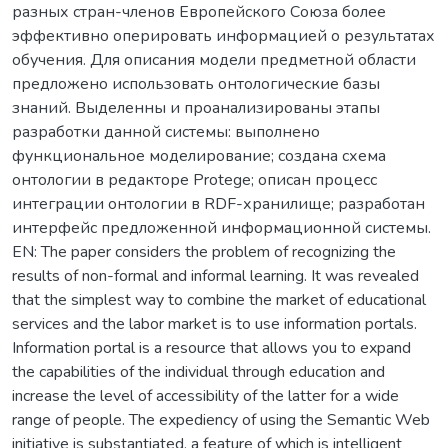
разных стран-членов Европейского Союза более
эффективно оперировать информацией о результатах
обучения. Для описания модели предметной области
предложено использовать онтологические базы
знаний. Выделенны и проанализированы этапы
разработки данной системы: выполнено
функциональное моделирование; создана схема
онтологии в редакторе Protege; описан процесс
интеграции онтологии в RDF-хранилище; разработан
интерфейс предложенной информационной системы.
EN: The paper considers the problem of recognizing the
results of non-formal and informal learning. It was revealed
that the simplest way to combine the market of educational
services and the labor market is to use information portals.
Information portal is a resource that allows you to expand
the capabilities of the individual through education and
increase the level of accessibility of the latter for a wide
range of people. The expediency of using the Semantic Web
initiative is substantiated, a feature of which is intelligent