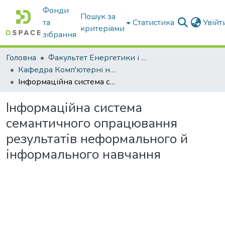
Фонди
Пошук за
та
Статистика
Увій
критеріями
зібрання
Головна
Факультет Енергетики і комп'ютерних технологій
Кафедра Комп'ютерні науки
Інформаційна система семантичного опрацювання результатів неформального й інформального навчання
Інформаційна система
семантичного опрацювання
результатів неформального й
інформального навчання