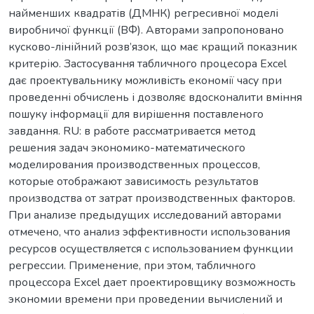
найменших квадратів (ДМНК) регресивної моделі
виробничої функції (ВФ). Авторами запропоновано
кусково-лінійний розв’язок, що має кращий показник
критерію. Застосування табличного процесора Excel
дає проектувальнику можливість економії часу при
проведенні обчислень і дозволяє вдосконалити вміння
пошуку інформації для вирішення поставленого
завдання. RU: в работе рассматривается метод
решения задач экономико-математического
моделирования производственных процессов,
которые отображают зависимость результатов
производства от затрат производственных факторов.
При анализе предыдущих исследований авторами
отмечено, что анализ эффективности использования
ресурсов осуществляется с использованием функции
регрессии. Применение, при этом, табличного
процессора Excel дает проектировщику возможность
экономии времени при проведении вычислений и