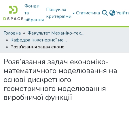
Фонди
Пошук за
та
Статистика
Увій
критеріями
зібрання
Головна
Факультет Механіко-технологічний
Кафедра Інженерної механіки та комп'ютерного проектування
Розв’язання задач економіко-математичного моделювання на основі дискретного геометричного моделювання виробничої функції
Розв’язання задач економіко-
математичного моделювання на
основі дискретного
геометричного моделювання
виробничої функції