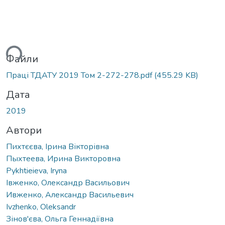
ься...
Файли
Праці ТДАТУ 2019 Том 2-272-278.pdf
(455.29 KB)
Дата
2019
Автори
Пихтєєва, Ірина Вікторівна
Пыхтеева, Ирина Викторовна
Pykhtieieva, Iryna
Івженко, Олександр Васильович
Ивженко, Александр Васильевич
Ivzhenko, Oleksandr
Зінов'єва, Ольга Геннадіївна