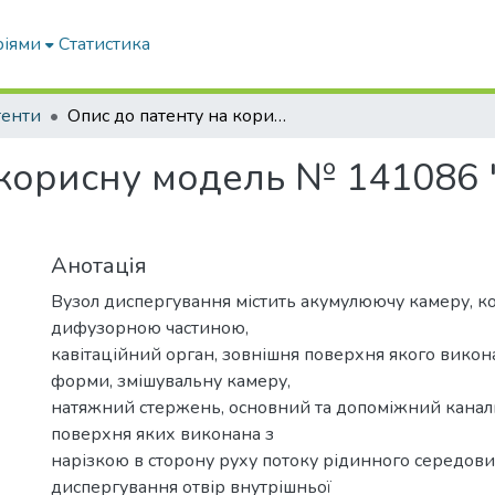
ріями
Статистика
тенти
Опис до патенту на корисну модель № 141086 "Вузол диспергування"
 корисну модель № 141086 
Анотація
Вузол диспергування містить акумулюючу камеру, к
дифузорною частиною,
кавітаційний орган, зовнішня поверхня якого викон
форми, змішувальну камеру,
натяжний стержень, основний та допоміжний канал
поверхня яких виконана з
нарізкою в сторону руху потоку рідинного середовищ
диспергування отвір внутрішньої