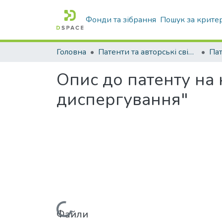
Фонди та зібрання
Пошук за крите
Головна
Патенти та авторські свідоцтва
Па
Опис до патенту на
диспергування"
Файли