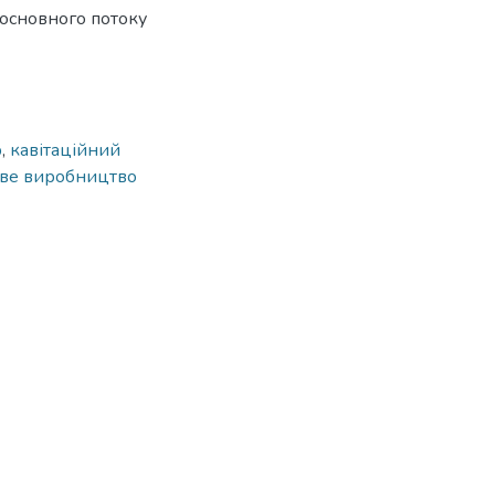
основного потоку
р
,
кавітаційний
ве виробництво