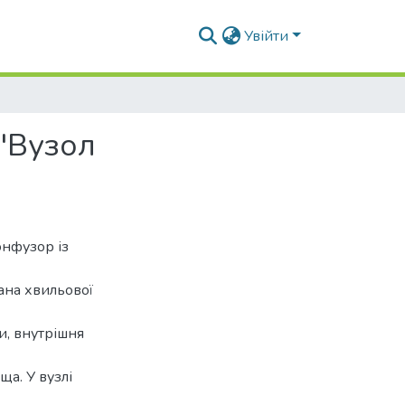
Увійти
"Вузол
онфузор із
ана хвильової
и, внутрішня
а. У вузлі