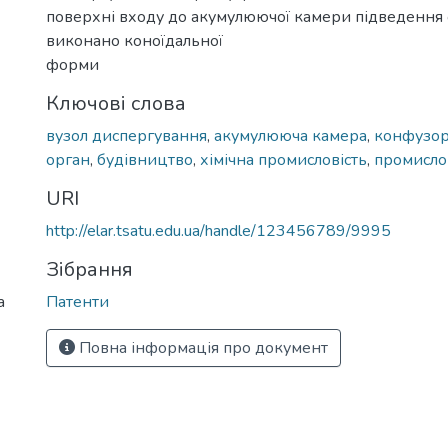
поверхні входу до акумулюючої камери підведення 
виконано коноїдальної
форми
Ключові слова
вузол диспергування
,
акумулююча камера
,
конфузо
орган
,
будівництво
,
хімічна промисловість
,
промисло
URI
http://elar.tsatu.edu.ua/handle/123456789/9995
Зібрання
а
Патенти
Повна інформація про документ