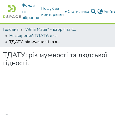
Фонди
Пошук за
та
Статистика
Увій
критеріями
зібрання
Головна
"Alma Mater" - історія та сьогодення Університету
Нескорений ТДАТУ: діяльність в умовах війни 2022...
ТДАТУ: рік мужності та людської гідності.
ТДАТУ: рік мужності та людської
гідності.