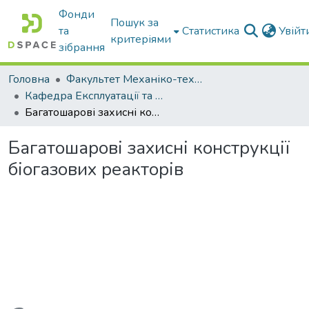
Фонди
Пошук за
та
Статистика
Увій
критеріями
зібрання
Головна
Факультет Механіко-технологічний
Кафедра Експлуатації та технічного сервісу машин
Багатошарові захисні конструкції біогазових реакторів
Багатошарові захисні конструкції
біогазових реакторів