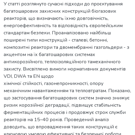
У статті розглянуто сучасні підходи до проєктування
багатошарових захисних конструкцій біогазових
реакторів, що визначають їхню довговічність,
енергоефективність та відповідність європейським
стандартам безпеки. Проаналізовано найбільш
поширені типи конструкцій - сталеві, бетонні,
композитні реактори та двомембранні газгольдери - з
акцентом на їх багатошарових системах
антикорозійного, теплоізоляційного тамеханічного
захисту. Висвітлено вимоги нормативних документів
VDI, DWA та EN щодо
хімічної стійкості, газонепроникності, опору
механічним навантаженням та тепловтратам. Показано,
що застосування багатошарових систем значно знижує
ризик корозійної деградації, підвищує стабільність
ферментаційних процесів і продовжує строк служби
реакторів на 15–40 років. Проведений аналіз
доводить, що впровадження таких конструкцій є
ключовою умовою ефективної та безпечної роботи