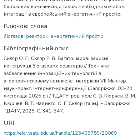
біогазових комплексів, а також необхідним етапом
інтеграції в європейський енергетичний простір.
Ключові слова
біогазові реактори
,
енергетичний простір
Бібліографічний опис
Скляр О. Г., Скляр Р. В. Багатошарові захисні
конструкції біогазових реакторів // Технічне
забезпечення інноваційних технологій в
агропромисловому комплексі: матеріали VІІ Міжнар.
наук.-практ. Інтернет-конференції (Запоріжжя, 03-28
листопада 2025 р.) / ТДАТУ; ред. кол.: С. В. Кюрчев, В. М.
Кюрчев, В. Т. Надикто, О. Г. Скляр [та ін.]. – Запоріжжя:
ТДАТУ, 2025. С. 341-347.
URI
https://elar.tsatu.edu.ua/handle/123456789/20069