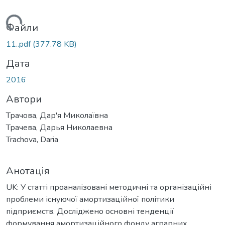
житься...
Файли
11..pdf
(377.78 KB)
Дата
2016
Автори
Трачова, Дар'я Миколаївна
Трачева, Дарья Николаевна
Trachova, Daria
Анотація
UK: У статті проаналізовані методичні та організаційні
проблеми існуючої амортизаційної політики
підприємств. Досліджено основні тенденції
формування амортизаційного фонду аграрних