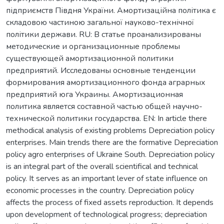
підприємств Півдня України. Амортизаційна політика є
складовою частиною загальної науково-технічної
політики держави. RU: В статье проанализированы
методические и организационные проблемы
существующей амортизационной политики
предприятий. Исследованы основные тенденции
формирования амортизационного фонда аграрных
предприятий юга Украины. Амортизационная
политика является составной частью общей научно-
технической политики государства. EN: In article there
methodical analysis of existing problems Depreciation policy
enterprises. Main trends there are the formative Depreciation
policy agro enterprises of Ukraine South. Depreciation policy
is an integral part of the overall scientifical and technical
policy. It serves as an important lever of state influence on
economic processes in the country. Depreciation policy
affects the process of fixed assets reproduction. It depends
upon development of technological progress; depreciation