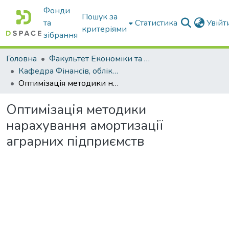
Фонди
Пошук за
та
Статистика
Увій
критеріями
зібрання
Головна
Факультет Економіки та бізнесу
Кафедра Фінансів, обліку і оподаткування
Оптимізація методики нарахування амортизації аграрних підприємств
Оптимізація методики
нарахування амортизації
аграрних підприємств