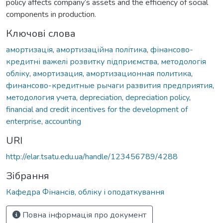
policy affects company’s assets and the efficiency of social
components in production.
Ключові слова
амортизація
,
амортизаційна політика
,
фінансово-
кредитні важелі розвитку підприємства
,
методологія
обліку
,
амортизация
,
амортизационная политика
,
финансово-кредитные рычаги развития предприятия
,
методология учета
,
depreciation
,
depreciation policy
,
financial and credit incentives for the development of
enterprise
,
accounting
URI
http://elar.tsatu.edu.ua/handle/123456789/4288
Зібрання
Кафедра Фінансів, обліку і оподаткування
Повна інформація про документ