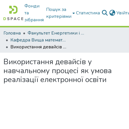
Фонди
Пошук за
та
Статистика
Увій
критеріями
зібрання
Головна
Факультет Енергетики і комп'ютерних технологій
Кафедра Вища математика та фізика
Використання девайсів у навчальному процесі як умова реалізації електронної освіти
Використання девайсів у
навчальному процесі як умова
реалізації електронної освіти