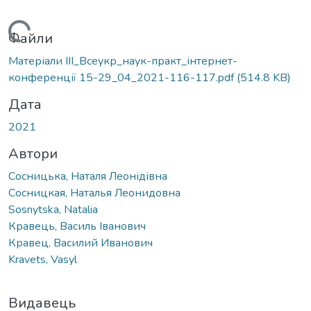
Вантажиться...
Файли
Матеріали IІI_Всеукр_наук-практ_інтернет-
конференції 15-29_04_2021-116-117.pdf
(514.8 KB)
Дата
2021
Автори
Сосницька, Наталя Леонідівна
Сосницкая, Наталья Леонидовна
Sosnytska, Natalia
Кравець, Василь Іванович
Кравец, Василий Иванович
Kravets, Vasyl
Видавець