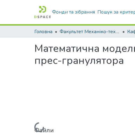
Фонди та зібрання
Пошук за крите
Головна
Факультет Механіко-технологічний
Математична модель
прес-гранулятора
Файли