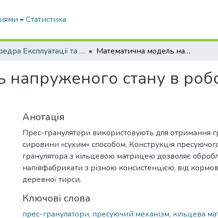
ріями
Статистика
Кафедра Експлуатації та технічного сервісу машин
Математична модель напруженого стану в робочому просторі прес-гранулятора
 напруженого стану в роб
Анотація
Прес-гранулятори використовують для отримання гр
сировини «сухим» способом. Конструкція пресуючог
гранулятора з кільцевою матрицею дозволяє оброб
напівфабрикати з різною консистенцією, від кормо
деревної тирси.
Ключові слова
прес-гранулятори
,
пресуючий механізм
,
кільцева м