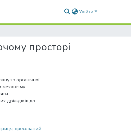
Увійти
очому просторі
анул з органічної
о механізму
ляти
вих дріжджів до
атриця
,
пресований