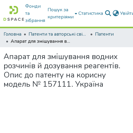
Фонди
Пошук за
та
Статистика
Увій
критеріями
зібрання
Головна
Патенти та авторські свідоцтва
Патенти
Апарат для змішування водних розчинів й дозування реагентів. Опис до патенту на корисну модель № 157111. Україна
Апарат для змішування водних
розчинів й дозування реагентів.
Опис до патенту на корисну
модель № 157111. Україна