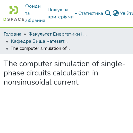
Фонди
Пошук за
та
Статистика
Увій
критеріями
зібрання
Головна
Факультет Енергетики і комп'ютерних технологій
Кафедра Вища математика та фізика
The computer simulation of single-phase circuits calculation in nonsinusoidal current
The computer simulation of single-
phase circuits calculation in
nonsinusoidal current