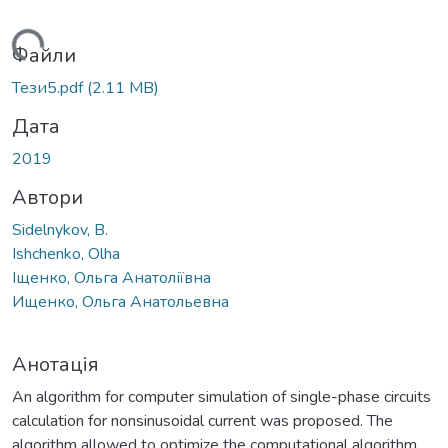
Вантажиться...
Файли
Тези5.pdf
(2.11 MB)
Дата
2019
Автори
Sidelnykov, B.
Ishchenko, Olha
Іщенко, Ольга Анатоліївна
Ищенко, Ольга Анатольевна
Анотація
An algorithm for computer simulation of single-phase circuits
calculation for nonsinusoidal current was proposed. The
algorithm allowed to optimize the computational algorithm