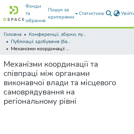
Фонди
Пошук за
та
Статистика
Увій
критеріями
зібрання
Головна
Конференції, збірки, публікації молодих вчених і здобувачів : магістрів, бакалаврів, аспірантів.
Публікації здобувачів (бакалаврів. магістрів, аспірантів)
Механізми координації та співпраці між органами виконавчої влади та місцевого самоврядування на регіональному рівні
Механізми координації та
співпраці між органами
виконавчої влади та місцевого
самоврядування на
регіональному рівні