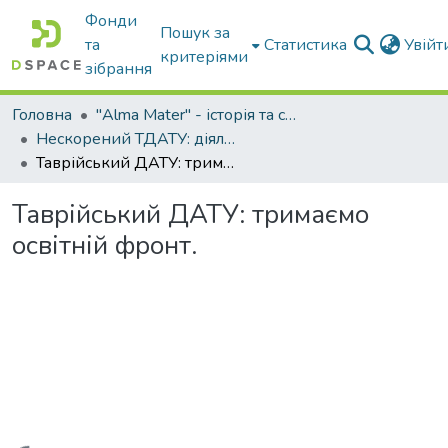
Фонди
Пошук за
та
Статистика
Увій
критеріями
зібрання
Головна
"Alma Mater" - історія та сьогодення Університету
Нескорений ТДАТУ: діяльність в умовах війни 2022...
Таврійський ДАТУ: тримаємо освітній фронт.
Таврійський ДАТУ: тримаємо
освітній фронт.