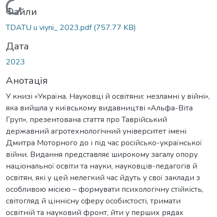
Вантажиться...
Файли
TDATU u viyni_ 2023.pdf
(757.77 KB)
Дата
2023
Анотація
У книзі «Україна. Науковці й освітяни: незламні у війні»,
яка вийшла у київському видавництві «Альфа-Віта
Груп», презентована стаття про Таврійський
державний агротехнологічний університет імені
Дмитра Моторного до і під час російсько-української
війни. Видання представляє широкому загалу опору
національної освіти та науки, науковців-педагогів й
освітян, які у цей нелегкий час йдуть у свої заклади з
особливою місією – формувати психологічну стійкість,
світогляд й ціннісну сферу особистості, тримати
освітній та науковий фронт, йти у перших рядах