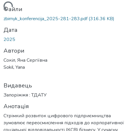
ажиться...
Файли
zbirnyk_konferencija_2025-281-283.pdf
(316.36 KB)
Дата
2025
Автори
Сокіл, Яна Сергіївна
Sokil, Yana
Видавець
Запоріжжя : ТДАТУ
Анотація
Стрімкий розвиток цифрового підприємництва
зумовлює переосмислення підходів до корпоративної
соціальної відповідальності (КСВ) бізнесу. У сучасну