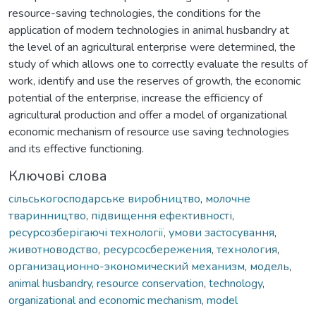
resource-saving technologies, the conditions for the
application of modern technologies in animal husbandry at
the level of an agricultural enterprise were determined, the
study of which allows one to correctly evaluate the results of
work, identify and use the reserves of growth, the economic
potential of the enterprise, increase the efficiency of
agricultural production and offer a model of organizational
economic mechanism of resource use saving technologies
and its effective functioning.
Ключові слова
сільськогосподарське виробництво
,
молочне
тваринництво
,
підвищення ефективності
,
ресурсозберігаючі технології
,
умови застосування
,
животноводство
,
ресурсосбережения
,
технология
,
организационно-экономический механизм
,
модель
,
animal husbandry
,
resource conservation
,
technology
,
organizational and economic mechanism
,
model