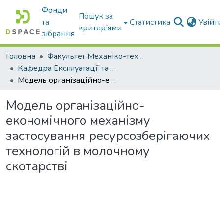
Фонди
Пошук за
та
Статистика
Увій
критеріями
зібрання
Головна
Факультет Механіко-технологічний
Кафедра Експлуатації та технічного сервісу машин
Модель організаційно-економічного механізму застосування ресурсозберігаючих технологій в молочному скотарстві
Модель організаційно-
економічного механізму
застосування ресурсозберігаючих
технологій в молочному
скотарстві