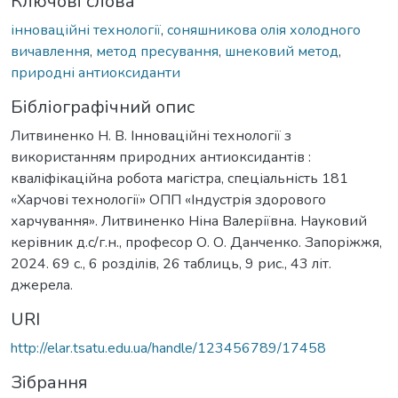
Ключові слова
інноваційні технології
,
соняшникова олія холодного
вичавлення
,
метод пресування
,
шнековий метод
,
природні антиоксиданти
Бібліографічний опис
Литвиненко Н. В. Інноваційні технології з
використанням природних антиоксидантів :
кваліфікаційна робота магістра, спеціальність 181
«Харчові технології» ОПП «Індустрія здорового
харчування». Литвиненко Ніна Валеріївна. Науковий
керівник д.с/г.н., професор О. О. Данченко. Запоріжжя,
2024. 69 с., 6 розділів, 26 таблиць, 9 рис., 43 літ.
джерела.
URI
http://elar.tsatu.edu.ua/handle/123456789/17458
Зібрання