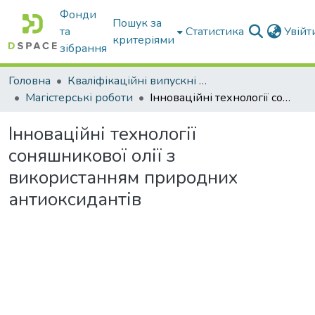
Фонди
Пошук за
та
Статистика
Увій
критеріями
зібрання
Головна
Кваліфікаційні випускні роботи бакалаврів і магістрів
Магістерські роботи
Інноваційні технології соняшникової олії з використанням природних антиоксидантів
Інноваційні технології
соняшникової олії з
використанням природних
антиоксидантів