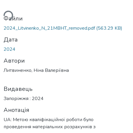
ься...
Файли
2024_Litvinenko_N_21MBHT_removed.pdf
(563.29 KB)
Дата
2024
Автори
Литвиненко, Ніна Валеріївна
Видавець
Запоріжжя : 2024
Анотація
UA: Метою кваліфікаційної роботи було
проведення матеріальних розрахунків з