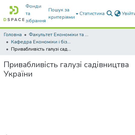
Фонди
Пошук за
та
Статистика
Увій
критеріями
зібрання
Головна
Факультет Економіки та бізнесу
Кафедра Економіки і бізнесу
Привабливість галузі садівництва України
Привабливість галузі садівництва
України
Вантажиться...