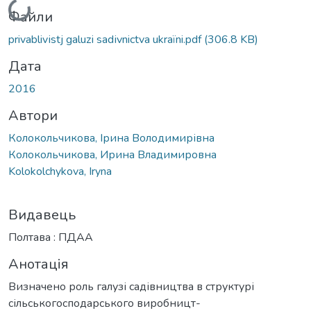
Файли
privablivіstj galuzі sadіvnictva ukraїni.pdf
(306.8 KB)
Дата
2016
Автори
Колокольчикова, Ірина Володимирівна
Колокольчикова, Ирина Владимировна
Kolokolchykova, Iryna
Видавець
Полтава : ПДАА
Анотація
Визначено роль галузі садівництва в структурі
сільськогосподарського виробницт-