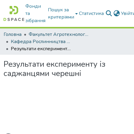
Фонди
Пошук за
та
Статистика
Увій
критеріями
зібрання
Головна
Факультет Агротехнологій та екології
Кафедра Рослинництва та садівництва ім. професора В.В. Калитки
Результати експерименту із саджанцями черешні
Результати експерименту із
саджанцями черешні
житься...