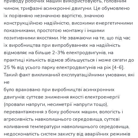
приводу робочих машин використовують, головним
чином, трифазні асинхронні двигуни. Це обумовлено
їх порівняно незначною вартістю, значною
конструкційною надійністю, високими енергетичними
показниками, простотою монтажу і іншими
позитивними якостями. Не зважаючи на те, що під час
їх виробництва при випробуваннях на надійність
відмовляє на більше 2-3% електродвигунів, на
практиці кількість відмов збільшується і може сягати до
25 % від усього парку електродвигунів на рік [4-6].
Такий факт викликаний експлуатаційними умовами, які
не
було враховано при виробництві асинхронних
двигунів: суттєве зниження якості електроенергії
(провали напруги, несиметрії напруги тощо),
перевантаження з боку робочих машин, вологість і
агресивність навколишнього середовища, суттєві
коливання температури навколишнього середовища,
недосконалість систем захисту від аварійних режимів