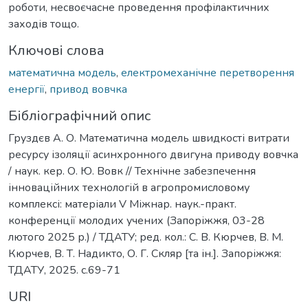
роботи, несвоєчасне проведення профілактичних
заходів тощо.
Ключові слова
математична модель
,
електромеханічне перетворення
енергії
,
привод вовчка
Бібліографічний опис
Груздєв А. О. Математична модель швидкості витрати
ресурсу ізоляції асинхронного двигуна приводу вовчка
/ наук. кер. О. Ю. Вовк // Технічне забезпечення
інноваційних технологій в агропромисловому
комплексі: матеріали V Міжнар. наук.-практ.
конференції молодих учених (Запоріжжя, 03-28
лютого 2025 р.) / ТДАТУ; ред. кол.: С. В. Кюрчев, В. М.
Кюрчев, В. Т. Надикто, О. Г. Скляр [та ін.]. Запоріжжя:
ТДАТУ, 2025. с.69-71
URI