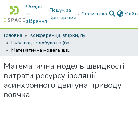
Фонди
Пошук за
та
Статистика
Увій
критеріями
зібрання
Головна
Конференції, збірки, публікації молодих вчених і здобувачів : магістрів, бакалаврів, аспірантів.
Публікації здобувачів (бакалаврів. магістрів, аспірантів)
Математична модель швидкості витрати ресурсу ізоляції асинхронного двигуна приводу вовчка
Математична модель швидкості
витрати ресурсу ізоляції
асинхронного двигуна приводу
вовчка