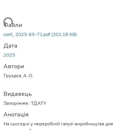
ться...
Файли
conf_ 2025-69-71.pdf
(301.18 KB)
Дата
2025
Автори
Груздєв, А. О.
Видавець
Запоріжжя : ТДАТУ
Анотація
На сьогодні у переробній галузі виробництва для